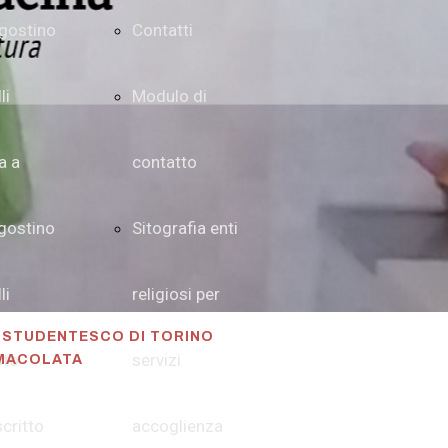
gostino
Contatti
li
Modulo di
a a
contatto
gostino
Sitografia enti
li
religiosi per
O STUDENTESCO DI TORINO
sto
servizi
MMACOLATA
critto
accoglienza