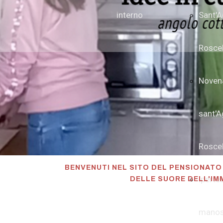
interno
Sant'A
Roscel
Noven
sant'A
Roscel
BENVENUTI NEL SITO DEL PENSIONAT
iperte
DELLE SUORE DELL'I
manos