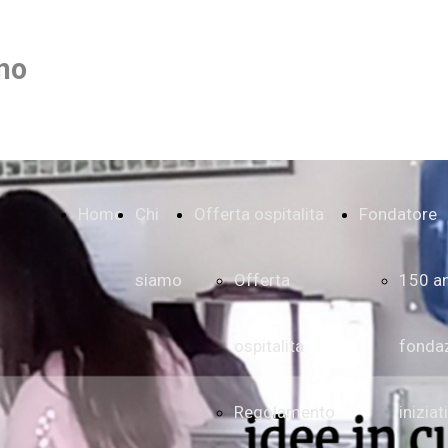
no
Home
Chi
Offerta ospitalita
Fondatore
siamo
Offerta
150 an
ospitalita
fonda
Regolamento
iniziat